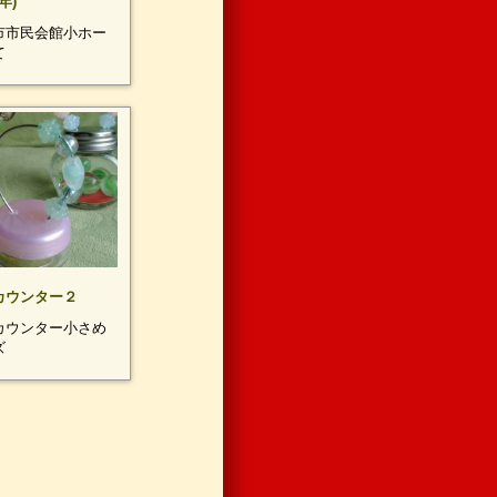
9年)
市市民会館小ホー
て
カウンター２
カウンター小さめ
ズ