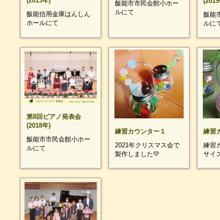
(2013年)
(201
飯能市市民会館小ホー
ルにて
飯能信用金庫はんしん
飯能
ホールにて
ルに
第8回ピアノ発表会
(2018年)
練習カウンター１
練習
飯能市市民会館小ホー
2021年クリスマス会で
練習
ルにて
製作しました💛
サイ