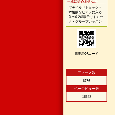
一緒に始めませんか
プチベルリトミック＊
本格的なピアノに入る
前の0-2歳親子リトミッ
ク・グループレッスン
携帯用QRコード
アクセス数
6786
ページビュー数
16622