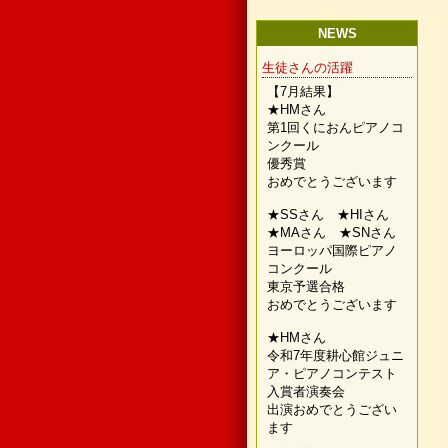
NEWS
生徒さんの活躍
【7月結果】
★HMさん
第1回くにおんピアノコ
ンクール
優秀賞
おめでとうございます
★SSさん ★HIさん
★MAさん ★SNさん
ヨーロッパ国際ピアノ
コンクール
東京予選合格
おめでとうございます
★HMさん
令和7年度耕心館ジュニ
ア・ピアノコンテスト
入賞者演奏会
出演おめでとうござい
ます